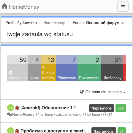
HomeMoney
Profil użytkownika
HomeMoney
Forum:
Основной форум
Twoje zadania wg statusu
59
4
13
7
2
31
w
trakcie
Wszystkie
Nowy
analizy
Planowane
Rozpoczęte
Ukończony
Odrz
Ostatnia aktualizacja
[Android] Обновление 1.1
Naprawione
+34
HomeMoney
14 lat temu
•
zaktualizowano
14 lat temu
•
24
Проблема с доступом к maxfin.ru
Naprawione
+1