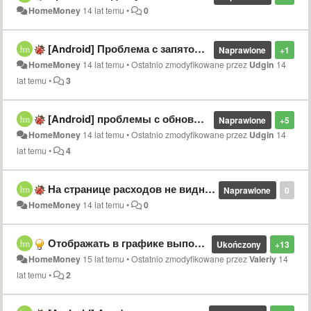
HomeMoney
14 lat temu
•
0
[Android] Проблема с запятой например 1,25
Naprawione
+1
HomeMoney
14 lat temu
•
Ostatnio zmodyfikowane przez
Udgin
14
lat temu
•
3
[Android] проблемы с обновлением интерфейса
Naprawione
+5
HomeMoney
14 lat temu
•
Ostatnio zmodyfikowane przez
Udgin
14
lat temu
•
4
На странице расходов не видно только что добавленных операций.
Naprawione
0
HomeMoney
14 lat temu
•
0
Отображать в графике выполнения бюджета "Остальные расходы"
Ukończony
+13
HomeMoney
15 lat temu
•
Ostatnio zmodyfikowane przez
Valeriy
14
lat temu
•
2