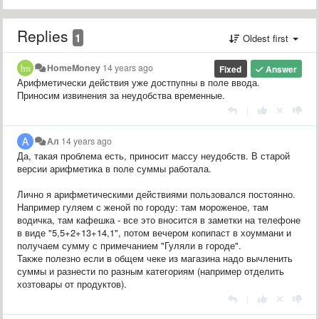
Replies
1
Oldest first
HomeMoney
14 years ago
Fixed
Answer
Арифметически действия уже достпупны в поле ввода.
Приносим извинения за неудобства временные.
|
Ал
14 years ago
Да, такая проблема есть, приносит массу неудобств. В старой
версии арифметика в поле суммы работала.
Лично я арифметическими действиями пользовался постоянно.
Например гуляем с женой по городу: там мороженое, там
водичка, там кафешка - все это вносится в заметки на телефоне
в виде "5,5+2+13+14,1", потом вечером копипаст в хоуммани и
получаем сумму с примечанием "Гуляли в городе".
Также полезно если в общем чеке из магазина надо вычленить
суммы и разнести по разным категориям (например отделить
хозтовары от продуктов).
|