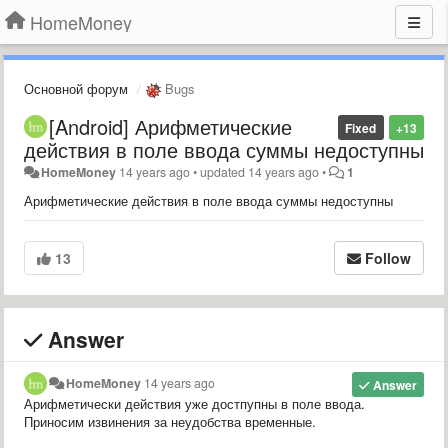
HomeMoney
Основной форум
Bugs
[Android] Арифметические
Fixed
+13
действия в поле ввода суммы недоступны
HomeMoney
14 years ago
•
updated
14 years ago
•
1
Арифметические действия в поле ввода суммы недоступны
13
Follow
Answer
HomeMoney
14 years ago
Answer
Арифметически действия уже достпупны в поле ввода.
Приносим извинения за неудобства временные.