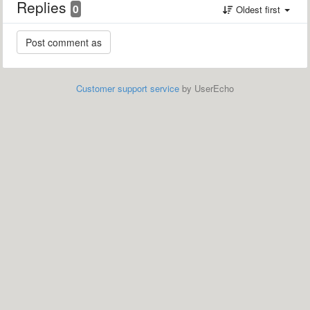
Replies
0
Oldest first
Customer support service
by UserEcho