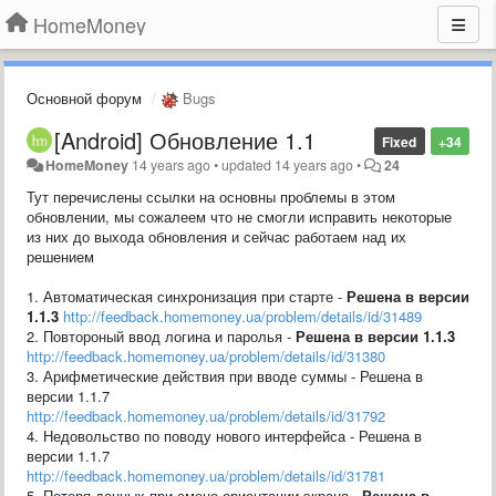
HomeMoney
Основной форум
Bugs
[Android] Обновление 1.1
Fixed
+34
HomeMoney
14 years ago
•
updated
14 years ago
•
24
Тут перечислены ссылки на основны проблемы в этом
обновлении, мы сожалеем что не смогли исправить некоторые
из них до выхода обновления и сейчас работаем над их
решением
1. Автоматическая синхронизация при старте -
Решена в версии
1.1.3
http://feedback.homemoney.ua/problem/details/id/31489
2. Повтороный ввод логина и паролья -
Решена в версии 1.1.3
http://feedback.homemoney.ua/problem/details/id/31380
3. Арифметические действия при вводе суммы - Решена в
версии 1.1.7
http://feedback.homemoney.ua/problem/details/id/31792
4. Недовольство по поводу нового интерфейса - Решена в
версии 1.1.7
http://feedback.homemoney.ua/problem/details/id/31781
5. Потеря данных при смене ориентации экрана -
Решена в