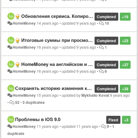
Обновления сервиса. Копирование и разделение операций. Автообновление курса валют
Completed
+16
HomeMoney
14 years ago
•
updated
9 years ago
•
10
Итоговые суммы при просмотре счета
Completed
+23
HomeMoney
16 years ago
•
updated
9 years ago
•
1
HomeMoney на английском и украинском языках
Completed
+37
HomeMoney
16 years ago
•
updated
9 years ago
•
6
Сохранять историю измиения курса валют, и отображать анализ с учетом этой истории
Completed
+38
HomeMoney
15 years ago
•
updated by
Mykhailo Koval
9 years ago
•
52
•
3 duplicates
Проблемы в iOS 9.0
Fixed
+3
HomeMoney
11 years ago
•
updated
11 years ago
•
9
•
1
duplicate