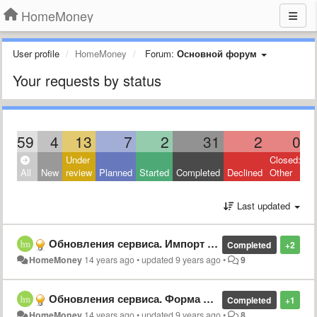
HomeMoney
User profile
HomeMoney
Forum:
Основной форум
Your requests by status
59
4
13
7
2
31
2
0
Under
Closed:
All
New
review
Planned
Started
Completed
Declined
Other
Last updated
Обновления сервиса. Импорт из Альфа Банк Россия и Дельта Банк Украина, бесплатные цели, обновленная панель управления
Completed
+2
HomeMoney
14 years ago
•
updated
9 years ago
•
9
Обновления сервиса. Форма добавления транзакций, Универсальное окно просмотра транзаций
Completed
+1
HomeMoney
14 years ago
•
updated
9 years ago
•
8