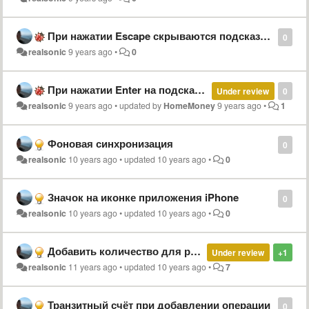
При нажатии Escape скрываются подсказки, но в строку комментария вставляется первая подсказка
0
realsonic
9 years ago
•
0
При нажатии Enter на подсказке вводится та, на которую указывает мышь
Under review
0
realsonic
9 years ago
•
updated by
HomeMoney
9 years ago
•
1
Фоновая синхронизация
0
realsonic
10 years ago
•
updated
10 years ago
•
0
Значок на иконке приложения iPhone
0
realsonic
10 years ago
•
updated
10 years ago
•
0
Добавить количество для расхода
Under review
+1
realsonic
11 years ago
•
updated
10 years ago
•
7
Транзитный счёт при добавлении операции
0