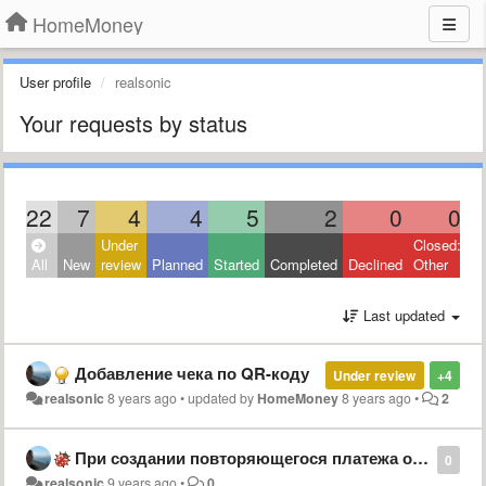
HomeMoney
User profile
realsonic
Your requests by status
22
7
4
4
5
2
0
0
Under
Closed:
All
New
review
Planned
Started
Completed
Declined
Other
Last updated
Добавление чека по QR-коду
Under review
+4
realsonic
8 years ago
•
updated by
HomeMoney
8 years ago
•
2
При создании повторяющегося платежа он создаётся два раза
0
realsonic
9 years ago
•
0