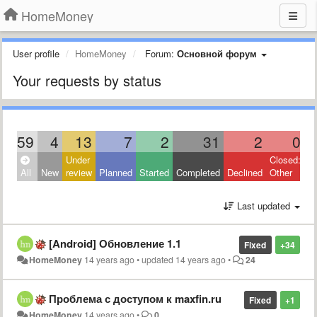
HomeMoney
User profile
HomeMoney
Forum:
Основной форум
Your requests by status
59
4
13
7
2
31
2
0
Under
Closed:
All
New
review
Planned
Started
Completed
Declined
Other
Last updated
[Android] Обновление 1.1
Fixed
+34
HomeMoney
14 years ago
•
updated
14 years ago
•
24
Проблема с доступом к maxfin.ru
Fixed
+1
HomeMoney
14 years ago
•
0