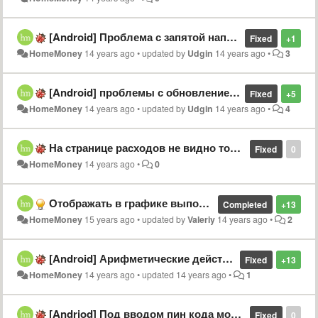
[Android] Проблема с запятой например 1,25
Fixed
+1
HomeMoney
14 years ago
•
updated by
Udgin
14 years ago
•
3
[Android] проблемы с обновлением интерфейса
Fixed
+5
HomeMoney
14 years ago
•
updated by
Udgin
14 years ago
•
4
На странице расходов не видно только что добавленных операций.
Fixed
0
HomeMoney
14 years ago
•
0
Отображать в графике выполнения бюджета "Остальные расходы"
Completed
+13
HomeMoney
15 years ago
•
updated by
Valeriy
14 years ago
•
2
[Android] Арифметические действия в поле ввода суммы недоступны
Fixed
+13
HomeMoney
14 years ago
•
updated
14 years ago
•
1
[Andriod] Под вводом пин кода можно увидеть остатки на счетах
Fixed
0