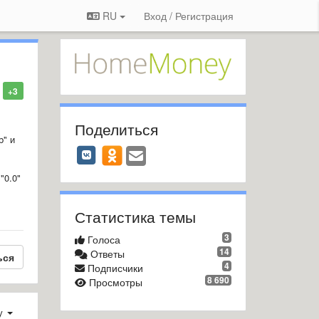
RU
Вход / Регистрация
+3
Поделиться
b" и
"0.0"
Статистика темы
3
Голоса
14
Ответы
ься
4
Подписчики
8 690
Просмотры
у