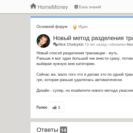
HomeMoney
База знаний
Основной форум
Идеи
Новый метод разделения тр
Nick Chebykin
13 лет назад
•
обновлен
Ho
Новый способ разделения транзакции - жуть.
Раньше я мог один большой чек внести сразу, потом 
выбирая нужную мне категорию.
Сейчас же, мало того что я делаю это по одной транз
грн, которая раньше удалялась автоматически.
Дизайн - супер, но
юзабилити нового метода ужасно
Голос
3
Ответы
14