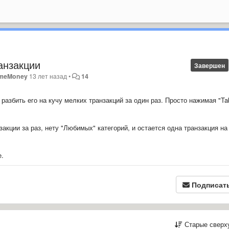
анзакции
Завершен
meMoney
13 лет назад
•
14
разбить его на кучу мелких транзакций за один раз. Просто нажимая "Ta
акции за раз, нету "Любимых" категорий, и остается одна транзакция на 
е.
Подписат
Старые сверх