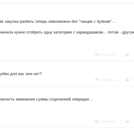
к закупки разбить теперь невозможно без "танцев с бубном"...
сначала нужно отобрать одну категорию с карандашиком... потом - другую
Ответить
|
обен для вас или нет?
Ответить
|
зможность изменения суммы отделенной операции...
Ответить
|