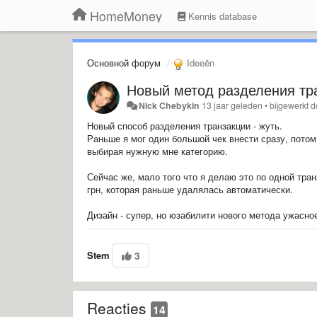
HomeMoney
Kennis database
Основной форум
Ideeën
Новый метод разделения тр
Nick Chebykin
13 jaar geleden
•
bijgewerkt 
Новый способ разделения транзакции - жуть.
Раньше я мог один большой чек внести сразу, потом 
выбирая нужную мне категорию.
Сейчас же, мало того что я делаю это по одной транз
грн, которая раньше удалялась автоматически.
Дизайн - супер, но
юзабилити нового метода ужасно
Stem
3
Reacties
14