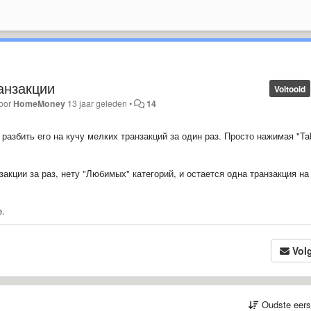
анзакции
Voltooid
door
HomeMoney
13 jaar geleden
•
14
разбить его на кучу мелких транзакций за один раз. Просто нажимая "Ta
акции за раз, нету "Любимых" категорий, и остается одна транзакция на 
е.
Vol
Oudste eer