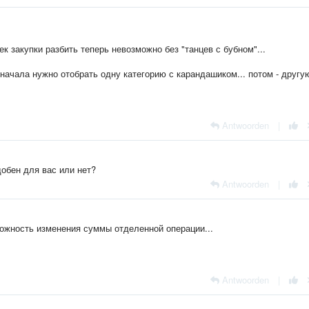
к закупки разбить теперь невозможно без "танцев с бубном"...
сначала нужно отобрать одну категорию с карандашиком... потом - другую
Antwoorden
|
обен для вас или нет?
Antwoorden
|
зможность изменения суммы отделенной операции...
Antwoorden
|