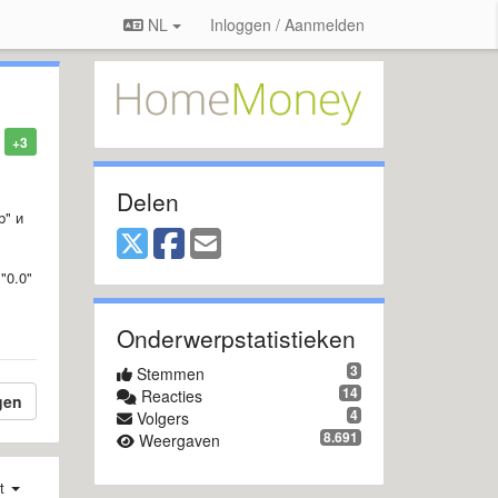
NL
Inloggen / Aanmelden
+3
Delen
b" и
"0.0"
Onderwerpstatistieken
3
Stemmen
14
Reacties
gen
4
Volgers
8.691
Weergaven
st