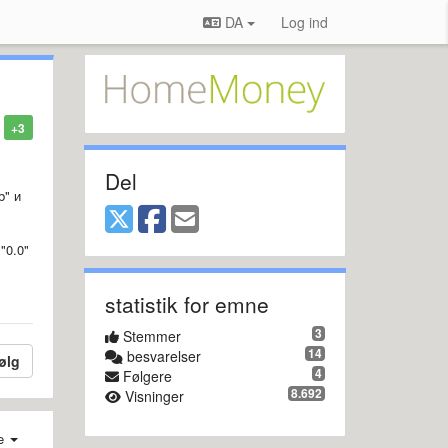
DA
Log ind
+3
Del
b" и
"0.0"
statistik for emne
3
Stemmer
14
besvarelser
ølg
4
Følgere
8.692
Visninger
e