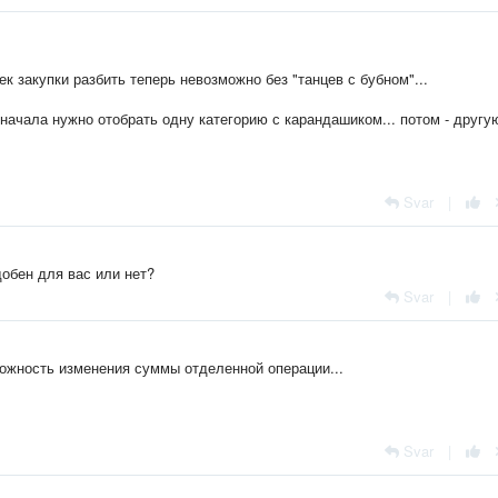
к закупки разбить теперь невозможно без "танцев с бубном"...
сначала нужно отобрать одну категорию с карандашиком... потом - другую
Svar
|
обен для вас или нет?
Svar
|
зможность изменения суммы отделенной операции...
Svar
|