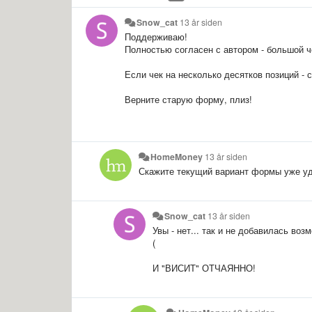
Snow_cat
13 år siden
Поддерживаю!
Полностью согласен с автором - большой че
Если чек на несколько десятков позиций - 
Верните старую форму, плиз!
HomeMoney
13 år siden
Скажите текущий вариант формы уже уд
Snow_cat
13 år siden
Увы - нет... так и не добавилась во
(
И "ВИСИТ" ОТЧАЯННО!