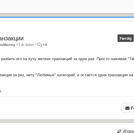
анзакции
Færdig
meMoney
13 år siden
•
14
разбить его на кучу мелких транзакций за один раз. Просто нажимая "Ta
акции за раз, нету "Любимых" категорий, и остается одна транзакция на 
е.
F
Ældst