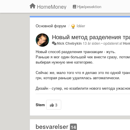
HomeMoney
Hjælpesektion
Основной форум
Idéer
Новый метод разделения тр
Nick Chebykin
13 år siden
•
opdateret af
Ho
Новый способ разделения транзакции - жуть.
Раньше я мог один большой чек внести сразу, потом 
выбирая нужную мне категорию.
Сейчас же, мало того что я делаю это по одной транз
грн, которая раньше удалялась автоматически.
Дизайн - супер, но
юзабилити нового метода ужасно
Stem
3
besvarelser
14