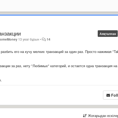
анзакции
Аяқталған
omeMoney
13 year бұрын
•
14
разбить его на кучу мелких транзакций за один раз. Просто нажимая "Ta
акции за раз, нету "Любимых" категорий, и остается одна транзакция на 
е.
Fol
Жоғарыдан ескіл