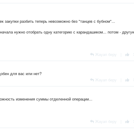
к закупки разбить теперь невозможно без "танцев с бубном"...
сначала нужно отобрать одну категорию с карандашиком... потом - другую
Жауап беру
|
обен для вас или нет?
Жауап беру
|
зможность изменения суммы отделенной операции...
Жауап беру
|