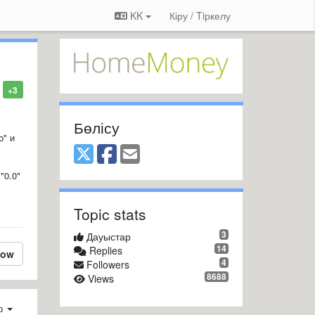
KK
Кіру / Tiркелу
+3
Бөлісу
b" и
"0.0"
Topic stats
3
Дауыстар
14
Replies
low
4
Followers
8688
Views
ер