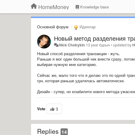
HomeMoney
Knowledge base
Основной форум
Идеялар
Новый метод разделения тр
Nick Chebykin
13 year бұрын
•
updated by
H
Новый способ разделения транзакции - жуть.
Раньше я мог один большой чек внести сразу, потом 
выбирая нужную мне категорию.
Сейчас же, мало того что я делаю это по одной транз
грн, которая раньше удалялась автоматически.
Дизайн - супер, но
юзабилити нового метода ужасно
Vote
3
Replies
14