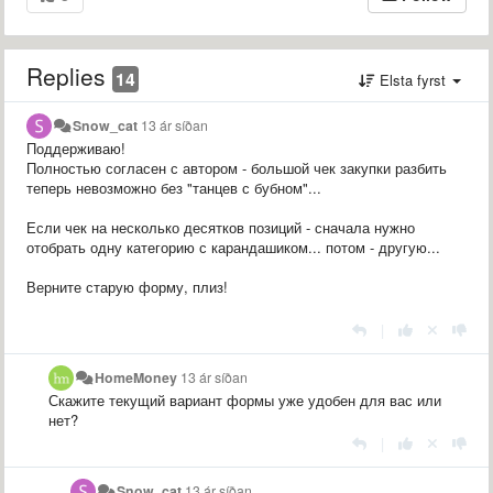
Replies
14
Elsta fyrst
Snow_cat
13 ár síðan
Поддерживаю!
Полностью согласен с автором - большой чек закупки разбить
теперь невозможно без "танцев с бубном"...
Если чек на несколько десятков позиций - сначала нужно
отобрать одну категорию с карандашиком... потом - другую...
Верните старую форму, плиз!
|
HomeMoney
13 ár síðan
Скажите текущий вариант формы уже удобен для вас или
нет?
|
Snow_cat
13 ár síðan