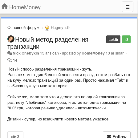
HomeMoney
Основной форум
Hugmyndir
Новый метод разделения
Lokið
+3
транзакции
Nick Chebykin
13 ár síðan
•
updated by
HomeMoney
13 ár síðan
•
14
Новый способ разделения транзакции - жуть.
Раньше я мог один большой чек внести сразу, потом разбить его
на кучу мелких транзакций за один раз. Просто нажимая "Tab" и
выбирая нужную мне категорию.
Сейчас же, мало того что я делаю это по одной транзакции за
раз, нету "Любимых" категорий, и остается одна транзакция на
"0.0" грн, которая раньше удалялась автоматически.
Дизайн - супер, но
юзабилити нового метода ужасное.
3
Follow