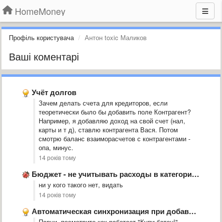
HomeMoney
Профіль користувача
Антон toxic Маликов
Ваші коментарі
Учёт долгов
Зачем делать счета для кредиторов, если
теоретически было бы добавить поле Контрагент?
Например, я добавляю доход на свой счет (нал,
карты и т д), ставлю контрагента Вася. Потом
смотрю баланс взаиморасчетов с контрагентами -
опа, минус.
14 років тому
Бюджет - не учитывать расходы в категории, если они были …
ни у кого такого нет, видать
14 років тому
Автоматическая синхронизация при добавлении транзакции и загрузке приложения
Парни, посмотрите как работает "Купи батон!",