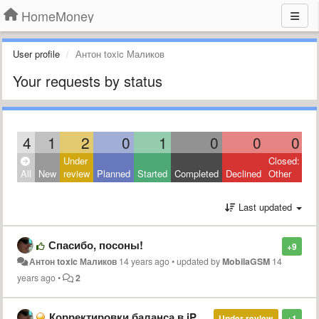
HomeMoney
User profile
Антон toxic Маликов
Your requests by status
4
1
2
0
1
0
0
0
Under
Closed:
All
New
review
Planned
Started
Completed
Declined
Other
Last updated
Спасибо, посоны!
+9
Антон toxic Маликов
14 years ago
•
updated by
MobilaGSM
14
years ago
•
2
Корректировки баланса в iPhone
Under review
+1