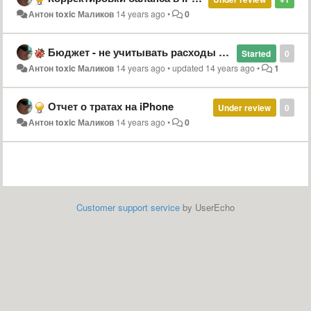
Антон toxic Маликов
14 years ago
•
0
Бюджет - не учитывать расходы в категории, если они были по подкатегории, по которой не запланировано
Started
0
Антон toxic Маликов
14 years ago
•
updated
14 years ago
•
1
Отчет о тратах на iPhone
Under review
0
Антон toxic Маликов
14 years ago
•
0
Customer support service
by UserEcho