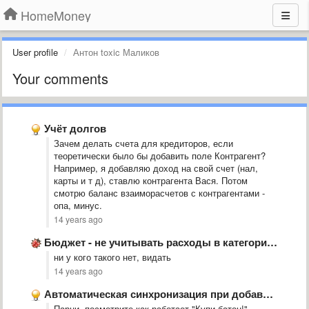
HomeMoney
User profile
Антон toxic Маликов
Your comments
Учёт долгов
Зачем делать счета для кредиторов, если
теоретически было бы добавить поле Контрагент?
Например, я добавляю доход на свой счет (нал,
карты и т д), ставлю контрагента Вася. Потом
смотрю баланс взаиморасчетов с контрагентами -
опа, минус.
14 years ago
Бюджет - не учитывать расходы в категории, если они были …
ни у кого такого нет, видать
14 years ago
Автоматическая синхронизация при добавлении транзакции и загрузке приложения
Парни, посмотрите как работает "Купи батон!",