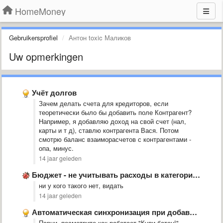
HomeMoney
Gebruikersprofiel
Антон toxic Маликов
Uw opmerkingen
Учёт долгов
Зачем делать счета для кредиторов, если
теоретически было бы добавить поле Контрагент?
Например, я добавляю доход на свой счет (нал,
карты и т д), ставлю контрагента Вася. Потом
смотрю баланс взаиморасчетов с контрагентами -
опа, минус.
14 jaar geleden
Бюджет - не учитывать расходы в категории, если они были …
ни у кого такого нет, видать
14 jaar geleden
Автоматическая синхронизация при добавлении транзакции и загрузке приложения
Парни, посмотрите как работает "Купи батон!",