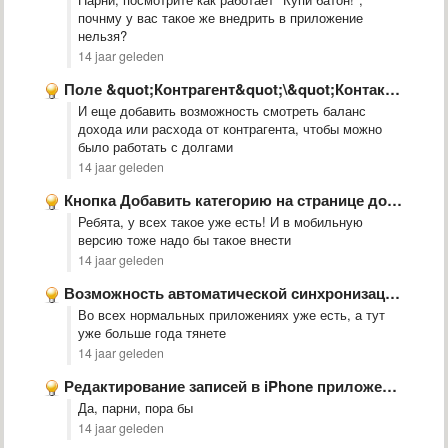
почнму у вас такое же внедрить в приложение
нельзя?
14 jaar geleden
Поле &quot;Контрагент&quot;\&quot;Контакт&quot; как отдельный элемент
И еще добавить возможность смотреть баланс
дохода или расхода от контрагента, чтобы можно
было работать с долгами
14 jaar geleden
Кнопка Добавить категорию на странице добавления транзакции
Ребята, у всех такое уже есть! И в мобильную
версию тоже надо бы такое внести
14 jaar geleden
Возможность автоматической синхронизации.
Во всех нормальных приложениях уже есть, а тут
уже больше года тянете
14 jaar geleden
Редактирование записей в iPhone приложении?
Да, парни, пора бы
14 jaar geleden