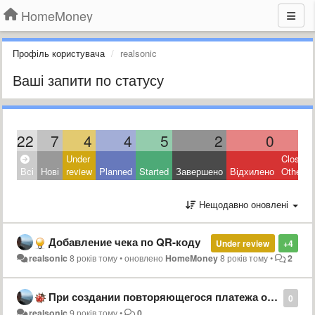
HomeMoney
Профіль користувача
realsonic
Ваші запити по статусу
22
7
4
4
5
2
0
0
Under
Closed:
Всі
Нові
review
Planned
Started
Завершено
Відхилено
Other
Нещодавно оновлені
Добавление чека по QR-коду
Under review
+4
realsonic
8 років тому
•
оновлено
HomeMoney
8 років тому
•
2
При создании повторяющегося платежа он создаётся два раза
0
realsonic
9 років тому
•
0