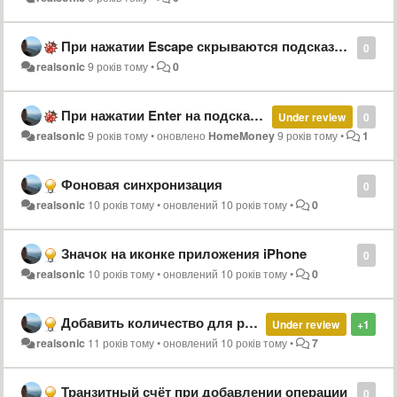
При нажатии Escape скрываются подсказки, но в строку комментария вставляется первая подсказка
0
realsonic
9 років тому
•
0
При нажатии Enter на подсказке вводится та, на которую указывает мышь
Under review
0
realsonic
9 років тому
•
оновлено
HomeMoney
9 років тому
•
1
Фоновая синхронизация
0
realsonic
10 років тому
•
оновлений
10 років тому
•
0
Значок на иконке приложения iPhone
0
realsonic
10 років тому
•
оновлений
10 років тому
•
0
Добавить количество для расхода
Under review
+1
realsonic
11 років тому
•
оновлений
10 років тому
•
7
Транзитный счёт при добавлении операции
0