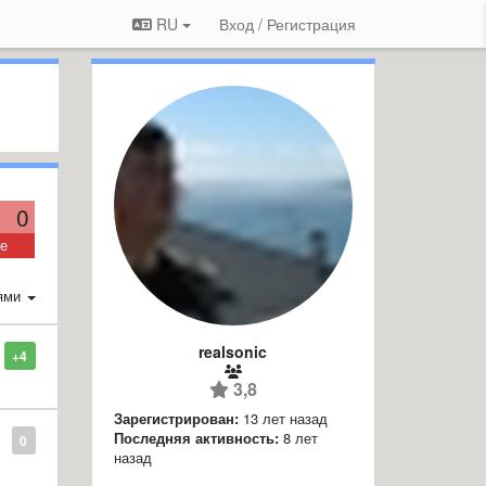
RU
Вход / Регистрация
0
ие
ями
realsonic
+4
3,8
Зарегистрирован:
13 лет назад
Последняя активность:
8 лет
0
назад