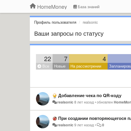
HomeMoney
База знаний
Профиль пользователя
realsonic
Ваши запросы по статусу
22
7
4
Все
Новые
На рассмотрении
Запланиров
Добавление чека по QR-коду
realsonic
8 лет назад
•
обновлен
HomeMon
При создании повторяющегося пл
realsonic
9 лет назад
•
0