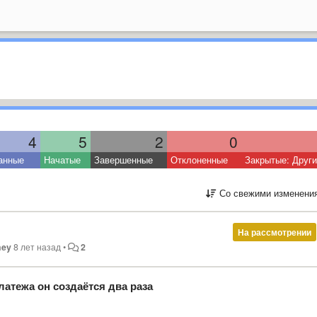
4
5
2
0
анные
Начатые
Завершенные
Отклоненные
Закрытые: Друг
Со свежими изменени
На рассмотрении
ey
8 лет назад
•
2
атежа он создаётся два раза