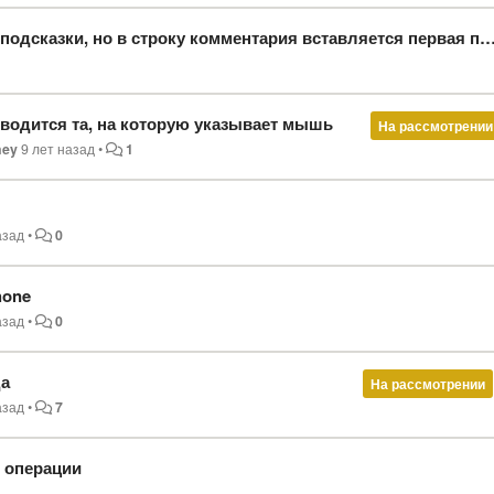
сказки, но в строку комментария вставляется первая подсказка
вводится та, на которую указывает мышь
На рассмотрении
ey
9 лет назад
•
1
азад
•
0
hone
азад
•
0
да
На рассмотрении
азад
•
7
 операции