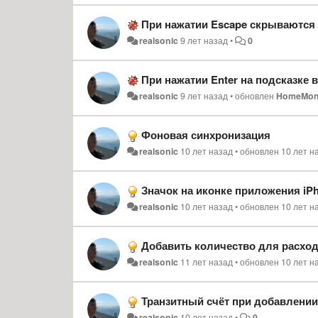
При нажатии Escape скрываются под
realsonic
9 лет назад
•
0
При нажатии Enter на подсказке 
realsonic
9 лет назад
•
обновлен
HomeMon
Фоновая синхронизация
realsonic
10 лет назад
•
обновлен
10 лет н
Значок на иконке приложения iP
realsonic
10 лет назад
•
обновлен
10 лет н
Добавить количество для расхо
realsonic
11 лет назад
•
обновлен
10 лет н
Транзитный счёт при добавлении
realsonic
10 лет назад
•
0