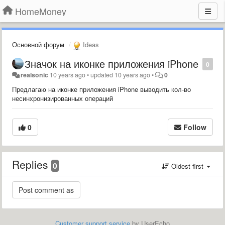
HomeMoney
Основной форум
Ideas
Значок на иконке приложения iPhone
0
realsonic
10 years ago
•
updated
10 years ago
•
0
Предлагаю на иконке приложения iPhone выводить кол-во
несинхронизированных операций
0
Follow
Replies
0
Oldest first
Customer support service
by UserEcho