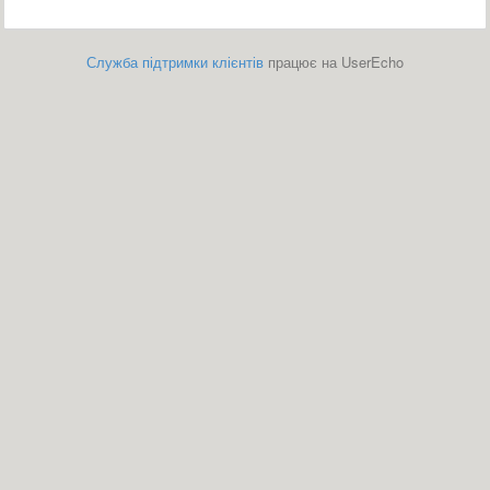
Служба підтримки клієнтів
працює на UserEcho