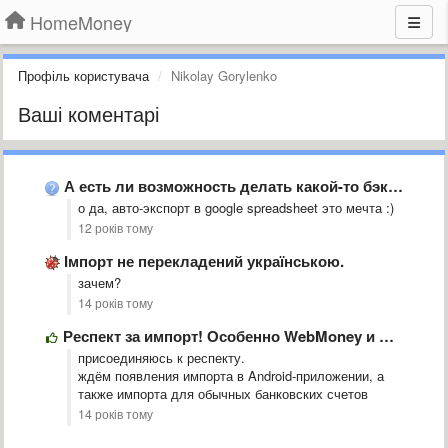
HomeMoney
Профіль користувача
Nikolay Gorylenko
Ваші коментарі
А есть ли возможность делать какой-то бэкап данных на свой …
о да, авто-экспорт в google spreadsheet это мечта :)
12 років тому
Імпорт не перекладений українською.
зачем?
14 років тому
Респект за импорт! Особенно WebMoney и Приват24
присоединяюсь к респекту.
ждём появления импорта в Android-приложении, а
также импорта для обычных банковских счетов
14 років тому