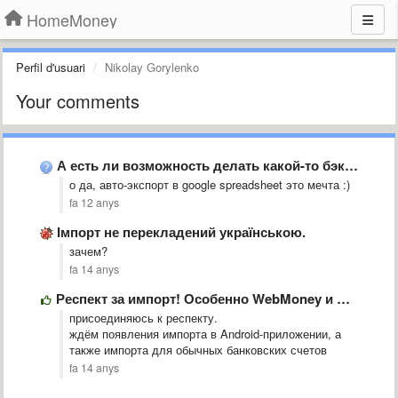
HomeMoney
Perfil d'usuari
Nikolay Gorylenko
Your comments
А есть ли возможность делать какой-то бэкап данных на свой …
о да, авто-экспорт в google spreadsheet это мечта :)
fa 12 anys
Імпорт не перекладений українською.
зачем?
fa 14 anys
Респект за импорт! Особенно WebMoney и Приват24
присоединяюсь к респекту.
ждём появления импорта в Android-приложении, а
также импорта для обычных банковских счетов
fa 14 anys