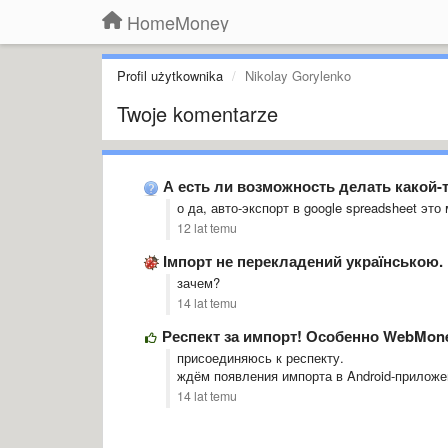
HomeMoney
Profil użytkownika
Nikolay Gorylenko
Twoje komentarze
А есть ли возможность делать какой-
о да, авто-экспорт в google spreadsheet это 
12 lat temu
Імпорт не перекладений українською.
зачем?
14 lat temu
Респект за импорт! Особенно WebMon
присоединяюсь к респекту.
ждём появления импорта в Android-приложе
14 lat temu