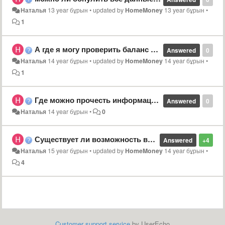
Наталья
13 year бұрын
•
updated by
HomeMoney
13 year бұрын
•
1
А где я могу проверить баланс кредит карты и пенсионой карты
Answered
0
Наталья
14 year бұрын
•
updated by
HomeMoney
14 year бұрын
•
1
Где можно прочесть информации об конфиденциальности данных?
Answered
0
Наталья
14 year бұрын
•
0
Существует ли возможность восстановить удалённые данные?
Answered
+4
Наталья
15 year бұрын
•
updated by
HomeMoney
14 year бұрын
•
4
Customer support service
by UserEcho