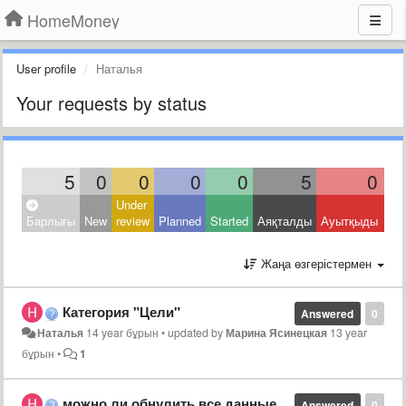
HomeMoney
User profile
Наталья
Your requests by status
5
0
0
0
0
5
0
Under
Clo
Барлығы
New
review
Planned
Started
Аяқталды
Ауытқыды
Oth
Жаңа өзгерістермен
Категория "Цели"
Answered
0
Наталья
14 year бұрын
•
updated by
Марина Ясинецкая
13 year
бұрын
•
1
можно ли обнулить все данные и начать сначала
Answered
0