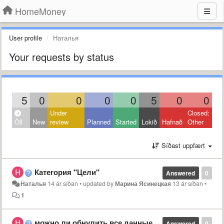
HomeMoney
User profile
Наталья
Your requests by status
5
0
0
0
0
5
0
0
Under
Closed:
Öll
New
review
Planned
Started
Lokið
Hafnað
Other
Síðast uppfært
Категория "Цели"
Answered
0
Наталья
14 ár síðan
•
updated by
Марина Ясинецкая
13 ár síðan
•
1
можно ли обнулить все данные и начать сначала
Answered
0