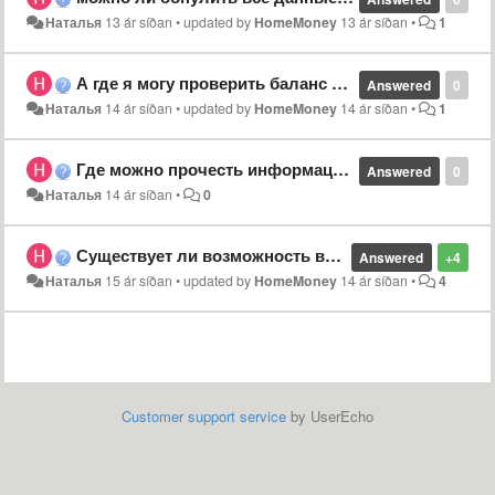
Наталья
13 ár síðan
•
updated by
HomeMoney
13 ár síðan
•
1
А где я могу проверить баланс кредит карты и пенсионой карты
Answered
0
Наталья
14 ár síðan
•
updated by
HomeMoney
14 ár síðan
•
1
Где можно прочесть информации об конфиденциальности данных?
Answered
0
Наталья
14 ár síðan
•
0
Существует ли возможность восстановить удалённые данные?
Answered
+4
Наталья
15 ár síðan
•
updated by
HomeMoney
14 ár síðan
•
4
Customer support service
by UserEcho