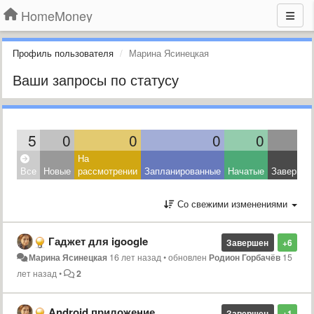
HomeMoney
Профиль пользователя
Марина Ясинецкая
Ваши запросы по статусу
5
0
0
0
0
На
Все
Новые
рассмотрении
Запланированные
Начатые
Завершен
Со свежими изменениями
Гаджет для igoogle
Завершен
+6
Марина Ясинецкая
16 лет назад
•
обновлен
Родион Горбачёв
15
лет назад
•
2
Android приложение
Завершен
+1