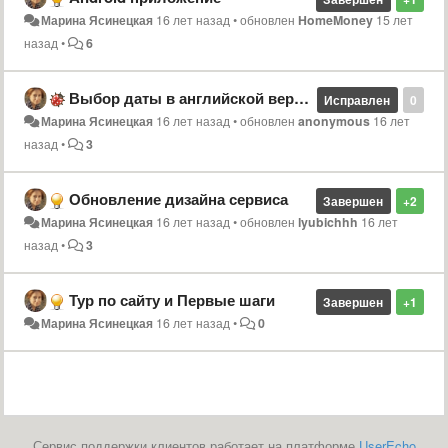
Марина Ясинецкая
16 лет назад
•
обновлен
HomeMoney
15 лет
назад
•
6
Выбор даты в английской версии
Исправлен
0
Марина Ясинецкая
16 лет назад
•
обновлен
anonymous
16 лет
назад
•
3
Обновление дизайна сервиса
Завершен
+2
Марина Ясинецкая
16 лет назад
•
обновлен
lyubichhh
16 лет
назад
•
3
Тур по сайту и Первые шаги
Завершен
+1
Марина Ясинецкая
16 лет назад
•
0
Сервис поддержки клиентов работает на платформе
UserEcho