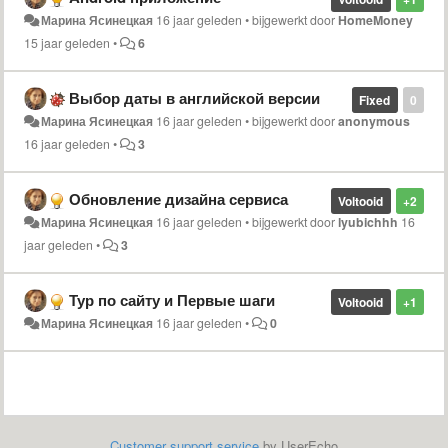
Марина Ясинецкая
16 jaar geleden
•
bijgewerkt door
HomeMoney
15 jaar geleden
•
6
Выбор даты в английской версии
Fixed
0
Марина Ясинецкая
16 jaar geleden
•
bijgewerkt door
anonymous
16 jaar geleden
•
3
Обновление дизайна сервиса
Voltooid
+2
Марина Ясинецкая
16 jaar geleden
•
bijgewerkt door
lyubichhh
16
jaar geleden
•
3
Тур по сайту и Первые шаги
Voltooid
+1
Марина Ясинецкая
16 jaar geleden
•
0
Customer support service
by UserEcho