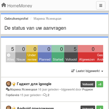
HomeMoney
Gebruikersprofiel
Марина Ясинецкая
De status van uw aanvragen
5
0
0
0
0
5
0
Under
Geslote
Alles
Nieuw
review
Planned
Started
Voltooid
Afgewezen
Andere
Laatst bijgewerkt
Гаджет для igoogle
Voltooid
+6
Марина Ясинецкая
16 jaar geleden
•
bijgewerkt door
Родион
Горбачёв
15 jaar geleden
•
2
Android приложение
Voltooid
+1