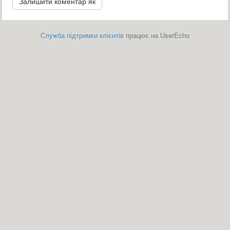
Служба підтримки клієнтів
працює на UserEcho