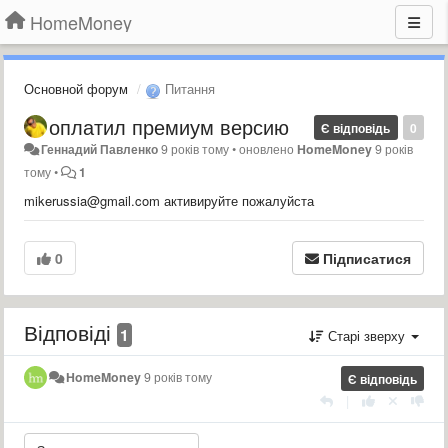
HomeMoney
Основной форум
Питання
оплатил премиум версию
Є відповідь
0
Геннадий Павленко
9 років тому
•
оновлено
HomeMoney
9 років
тому
•
1
mikerussia@gmail.com активируйте пожалуйста
0
Підписатися
Відповіді
1
Старі зверху
HomeMoney
9 років тому
Є відповідь
|