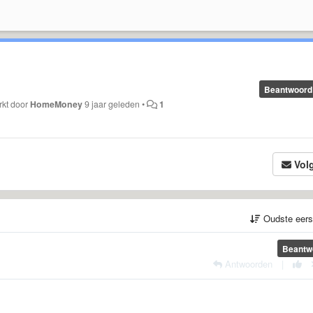
Beantwoord
rkt door
HomeMoney
9 jaar geleden
•
1
Vol
Oudste eer
Beantw
Antwoorden
|