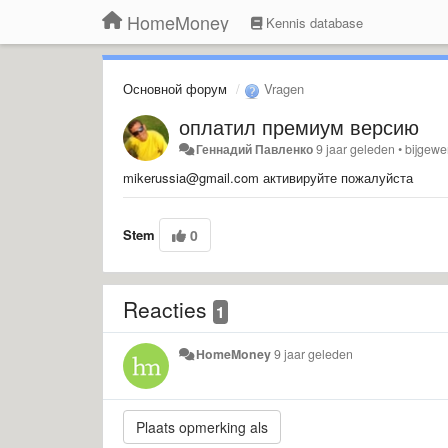
HomeMoney
Kennis database
Основной форум
Vragen
оплатил премиум версию
Геннадий Павленко
9 jaar geleden
•
bijgewe
mikerussia@gmail.com активируйте пожалуйста
Stem
0
Reacties
1
HomeMoney
9 jaar geleden