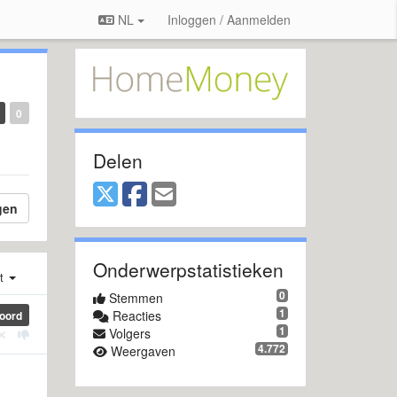
NL
Inloggen / Aanmelden
0
Delen
gen
Onderwerpstatistieken
st
0
Stemmen
1
Reacties
oord
1
Volgers
4.772
Weergaven