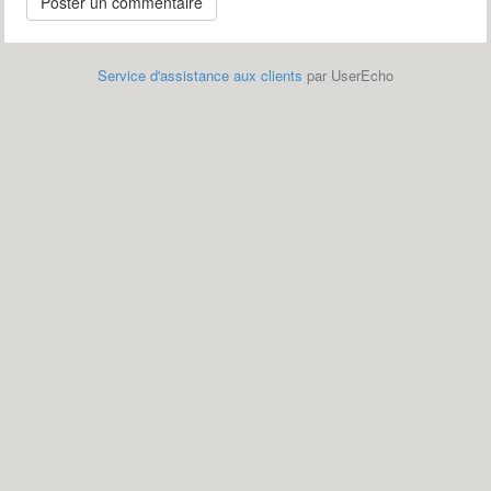
Service d'assistance aux clients
par UserEcho