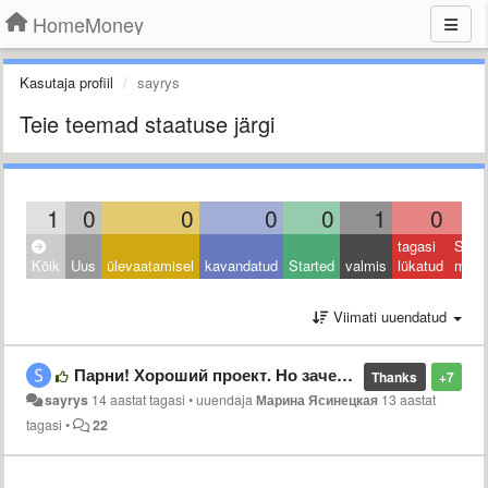
HomeMoney
Kasutaja profiil
sayrys
Teie teemad staatuse järgi
1
0
0
0
0
1
0
tagasi
Sulet
Kõik
Uus
ülevaatamisel
kavandatud
Started
valmis
lükatud
muu
Viimati uuendatud
Парни! Хороший проект. Но зачем формирование бюджета делать платной опцией? В моей лице Вы потеряли пользователя и не только меня.
Thanks
+7
sayrys
14 aastat tagasi
•
uuendaja
Марина Ясинецкая
13 aastat
tagasi
•
22