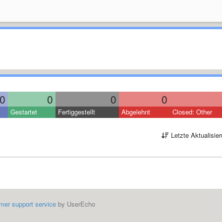
0
0
0
0
Gestartet
Fertiggestellt
Abgelehnt
Closed: Other
Letzte Aktualisie
mer support service
by UserEcho