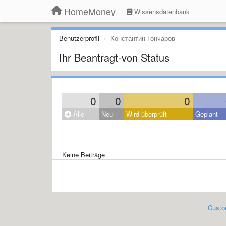
HomeMoney
Wissensdatenbank
Benutzerprofil
Константин Гончаров
Ihr Beantragt-von Status
0
0
0
Alle
Neu
Wird überprüft
Geplant
Keine Beiträge
Custo