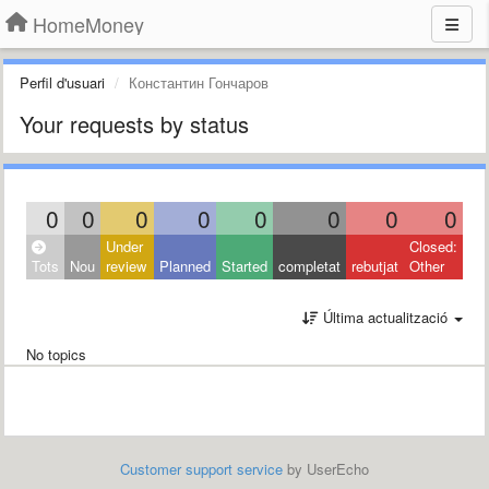
HomeMoney
Perfil d'usuari
Константин Гончаров
Your requests by status
0
0
0
0
0
0
0
0
Under
Closed:
Tots
Nou
review
Planned
Started
completat
rebutjat
Other
Última actualització
No topics
Customer support service
by UserEcho