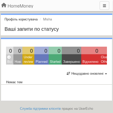
HomeMoney
Профіль користувача
Misha
Ваші запити по статусу
0
0
0
0
0
0
0
0
Under
Closed:
Всі
Нові
review
Planned
Started
Завершено
Відхилено
Other
Нещодавно оновлені
Немає тем
Служба підтримки клієнтів
працює на UserEcho