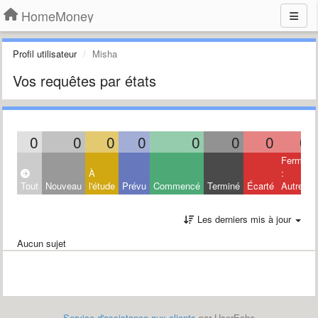
HomeMoney
Profil utilisateur
Misha
Vos requêtes par états
0
0
0
0
0
0
0
0
Fermé
À
:
Tout
Nouveau
l'étude
Prévu
Commencé
Terminé
Écarté
Autres
Les derniers mis à jour
Aucun sujet
Service d'assistance aux clients
par UserEcho