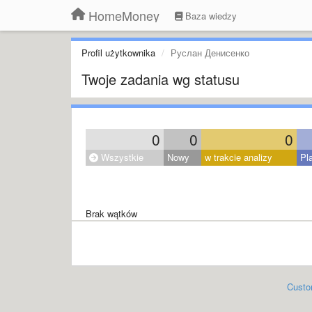
HomeMoney
Baza wiedzy
Profil użytkownika
Руслан Денисенко
Twoje zadania wg statusu
0
0
0
Wszystkie
Nowy
w trakcie analizy
Pl
Brak wątków
Custo