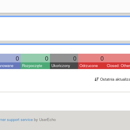
0
0
0
0
anowane
Rozpoczęte
Ukończony
Odrzucone
Closed: Other
Ostatnia aktualiz
mer support service
by UserEcho