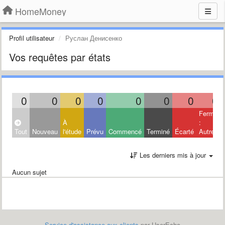
HomeMoney
Profil utilisateur
Руслан Денисенко
Vos requêtes par états
0
0
0
0
0
0
0
0
Fermé
À
:
Tout
Nouveau
l'étude
Prévu
Commencé
Terminé
Écarté
Autres
Les derniers mis à jour
Aucun sujet
Service d'assistance aux clients
par UserEcho