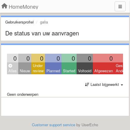
HomeMoney
Gebruikersprofiel
galia
De status van uw aanvragen
0
0
0
0
0
0
0
Under
Geslote
Alles
Nieuw
review
Planned
Started
Voltooid
Afgewezen
Andere
Laatst bijgewerkt
Geen onderwerpen
Customer support service
by UserEcho