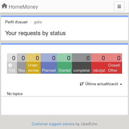
HomeMoney
Perfil d'usuari
galia
Your requests by status
0
0
0
0
0
0
0
0
Under
Closed:
Tots
Nou
review
Planned
Started
completat
rebutjat
Other
Última actualització
No topics
Customer support service
by UserEcho