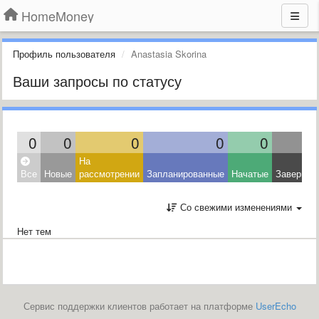
HomeMoney
Профиль пользователя
Anastasia Skorina
Ваши запросы по статусу
0
0
0
0
0
На
Все
Новые
рассмотрении
Запланированные
Начатые
Завершен
Со свежими изменениями
Нет тем
Сервис поддержки клиентов работает на платформе
UserEcho