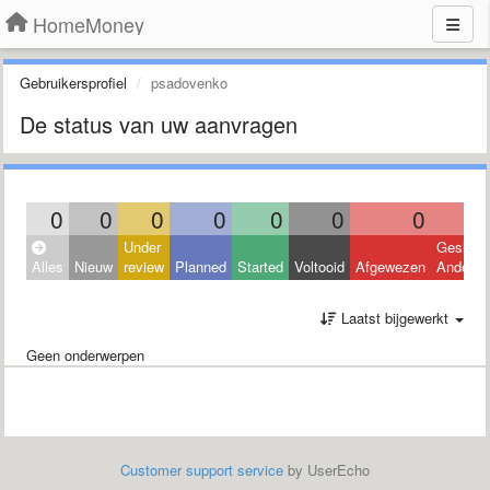
HomeMoney
Gebruikersprofiel
psadovenko
De status van uw aanvragen
0
0
0
0
0
0
0
Under
Geslote
Alles
Nieuw
review
Planned
Started
Voltooid
Afgewezen
Andere
Laatst bijgewerkt
Geen onderwerpen
Customer support service
by UserEcho