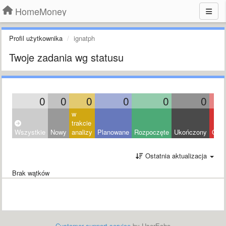
HomeMoney
Profil użytkownika
ignatph
Twoje zadania wg statusu
0
0
0
0
0
0
w
trakcie
Wszystkie
Nowy
analizy
Planowane
Rozpoczęte
Ukończony
Odrz
Ostatnia aktualizacja
Brak wątków
Customer support service
by UserEcho