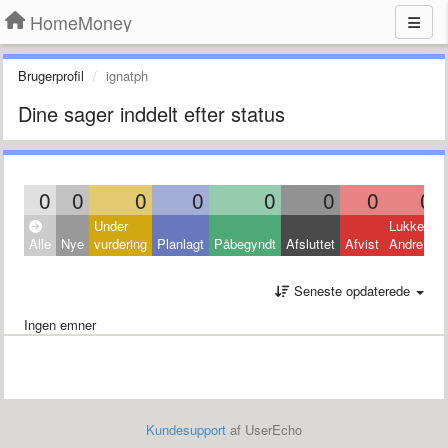
HomeMoney
Brugerprofil
ignatph
Dine sager inddelt efter status
0
0
0
0
0
0
0
0
Under
Lukket:
Alle
Nye
vurdering
Planlagt
Påbegyndt
Afsluttet
Afvist
Andre
Seneste opdaterede
Ingen emner
Kundesupport
af UserEcho