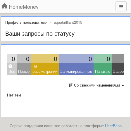
HomeMoney
Профиль пользователя
aquabrilliant2015
Ваши запросы по статусу
0
0
0
0
0
На
Все
Новые
рассмотрении
Запланированные
Начатые
Завершен
Со свежими изменениями
Нет тем
Сервис поддержки клиентов работает на платформе
UserEcho