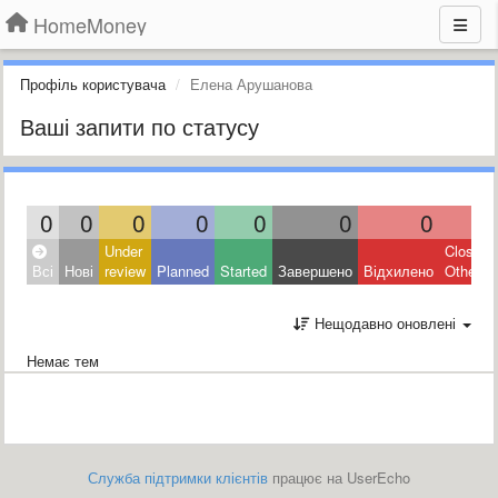
HomeMoney
Профіль користувача
Елена Арушанова
Ваші запити по статусу
0
0
0
0
0
0
0
0
Under
Closed:
Всі
Нові
review
Planned
Started
Завершено
Відхилено
Other
Нещодавно оновлені
Немає тем
Служба підтримки клієнтів
працює на UserEcho