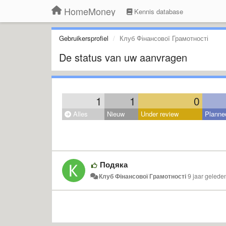
HomeMoney
Kennis database
Gebruikersprofiel
Клуб Фінансової Грамотності
De status van uw aanvragen
1
1
0
Alles
Nieuw
Under review
Planne
Подяка
Клуб Фінансової Грамотності
9 jaar gelede