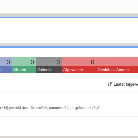
0
0
0
0
d
Started
Voltooid
Afgewezen
Gesloten: Andere
Laatst bijgew
n
•
bijgewerkt door
Сергей Карнюшин
3 jaar geleden
•
0