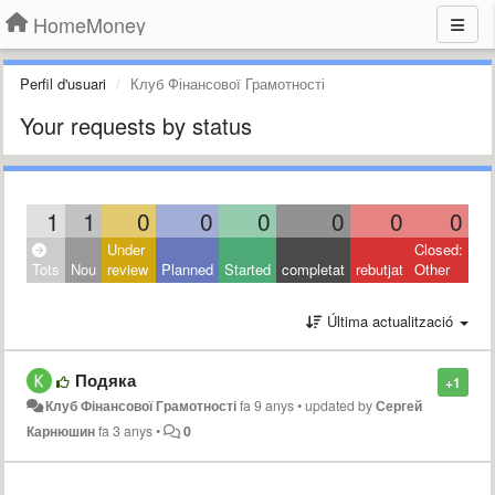
HomeMoney
Perfil d'usuari
Клуб Фінансової Грамотності
Your requests by status
1
1
0
0
0
0
0
0
Under
Closed:
Tots
Nou
review
Planned
Started
completat
rebutjat
Other
Última actualització
Подяка
+1
Клуб Фінансової Грамотності
fa 9 anys
•
updated by
Сергей
Карнюшин
fa 3 anys
•
0