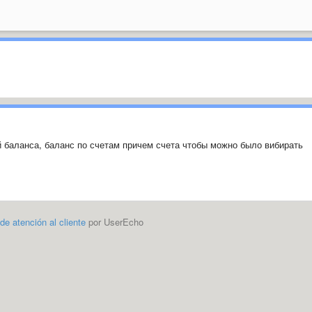
 баланса, баланс по счетам причем счета чтобы можно было вибирать
 de atención al cliente
por UserEcho