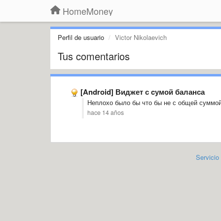
HomeMoney
Perfil de usuario
Victor Nikolaevich
Tus comentarios
[Android] Виджет с cумой баланса
Неплохо было бы что бы не с общей суммой
hace 14 años
Servicio