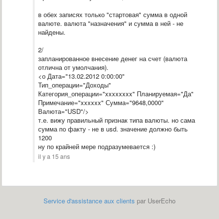
в обех записях только "стартовая" сумма в одной
валюте. валюта "назначения" и сумма в ней - не
найдены.
2/
запланированное внесение денег на счет (валюта
отлична от умолчания).
<о Дата="13.02.2012 0:00:00"
Тип_операции="Доходы"
Категория_операции="xxxxxxxx" Планируемая="Да"
Примечание="xxxxxx" Сумма="9648,0000"
Валюта="USD"/>
т.е. вижу правильный признак типа валюты. но сама
сумма по факту - не в usd. значение должно быть
1200
ну по крайней мере подразумевается :)
il y a 15 ans
Service d'assistance aux clients
par UserEcho