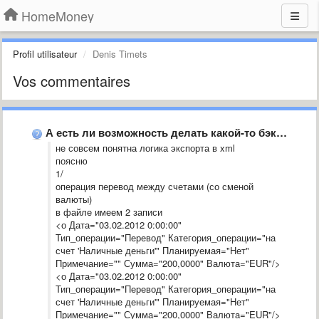
HomeMoney
Profil utilisateur
Denis Timets
Vos commentaires
А есть ли возможность делать какой-то бэкап данных на свой …
не совсем понятна логика экспорта в xml
поясню
1/
операция перевод между счетами (со сменой
валюты)
в файле имеем 2 записи
<о Дата="03.02.2012 0:00:00"
Тип_операции="Перевод" Категория_операции="на
счет 'Наличные деньги'" Планируемая="Нет"
Примечание="" Сумма="200,0000" Валюта="EUR"/>
<о Дата="03.02.2012 0:00:00"
Тип_операции="Перевод" Категория_операции="на
счет 'Наличные деньги'" Планируемая="Нет"
Примечание="" Сумма="200,0000" Валюта="EUR"/>