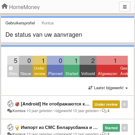
HomeMoney
Gebruikersprofiel
Kontus
De status van uw aanvragen
5
0
1
0
1
2
1
Under
Geslote
Alles
Nieuw
review
Planned
Started
Voltooid
Afgewezen
Andere
Laatst bijgewerkt
[Android] Не отображаются копейки в валюте BYN
Under review
0
Kontus
10 jaar geleden
•
bijgewerkt
10 jaar geleden
•
4
Импорт из СМС Беларусбанка и Москва-Минск
Started
0
Kontus
12 jaar geleden
•
bijgewerkt
12 jaar geleden
•
3