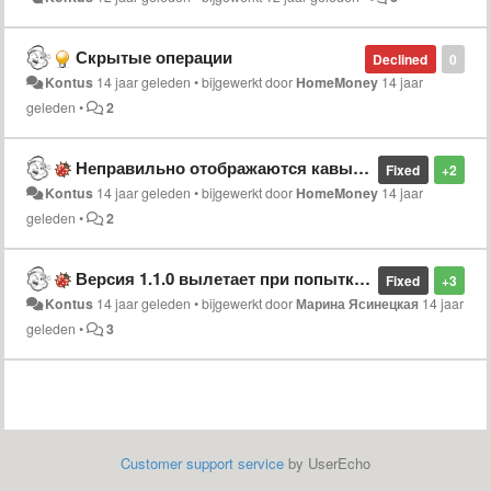
Скрытые операции
Declined
0
Kontus
14 jaar geleden
•
bijgewerkt door
HomeMoney
14 jaar
geleden
•
2
Неправильно отображаются кавычки
Fixed
+2
Kontus
14 jaar geleden
•
bijgewerkt door
HomeMoney
14 jaar
geleden
•
2
Версия 1.1.0 вылетает при попытка авторизации
Fixed
+3
Kontus
14 jaar geleden
•
bijgewerkt door
Марина Ясинецкая
14 jaar
geleden
•
3
Customer support service
by UserEcho