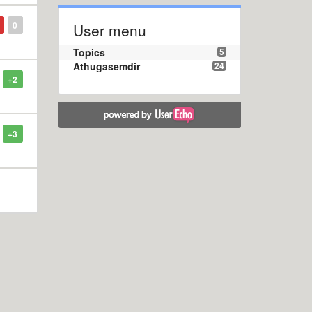
0
User menu
Topics
5
Athugasemdir
24
+2
+3