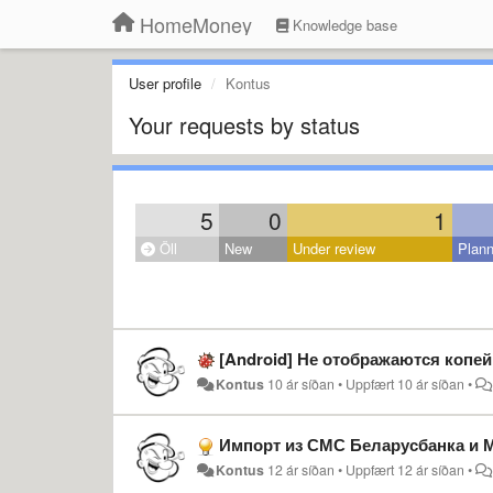
HomeMoney
Knowledge base
User profile
Kontus
Your requests by status
5
0
1
Öll
New
Under review
Plan
[Android] Не отображаются копе
Kontus
10 ár síðan
•
Uppfært
10 ár síðan
•
Импорт из СМС Беларусбанка и 
Kontus
12 ár síðan
•
Uppfært
12 ár síðan
•