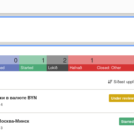
0
1
2
1
ned
Started
Lokið
Hafnað
Closed: Other
Síðast uppf
йки в валюте BYN
Under review
4
Москва-Минск
Started
3