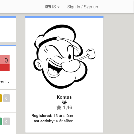
IS
Sign in / Sign up
0
ært
Kontus
0
1,46
Registered:
13 ár síðan
Last activity:
6 ár síðan
0