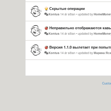
Скрытые операции
Kontus
14 ár síðan
•
updated by
HomeMone
Неправильно отображаются кав
Kontus
14 ár síðan
•
updated by
HomeMone
Версия 1.1.0 вылетает при попыт
Kontus
14 ár síðan
•
updated by
Марина Яс
Custo